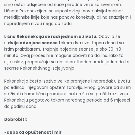
smo ostali odsječeni od naše prirodne veze sa svemirom.
Ličnom Rekonekcijom se uspostavljaju nove aksijotonalne-
meridijanske linije koje nas ponovo konektuju ali na snažnijem i
naprednijem nivou nego do sada.
Lična Rekonekcija se radi jednom u životu.
Obavlja se
u
dvije odvojene seanse
tokom dva uzastopna dana i sa
istim praktičarem. Trajanje pojedine seanse je oko 30-40
minuta. Ovaj proces nije moguće obaviti na daljinu. Iako to
nije uslov, preporučuje se da se prethodno urade jedna do tri
seanse Rekonektivnog iscjeljivanja.
Rekonekcija često izaziva velike promjene i napredak u životu
pojedinca i njegovom opštem zdravlju. Mnogi govore da su im
se životi dramatično promijenili nakon što su prošli kroz svoju
Rekonekciju pogotovo tokom narednog perioda od 6 mjeseci
do godinu dana.
Dobrobiti:
-duboka opuštenost i mir