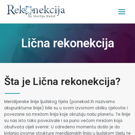
Lična rekonekcija
Šta je Lična rekonekcija?
Meridijanske linije ljudskog tijela (ponekad ih nazivamo
akupunkturne linije) bile su u svom izvornom obliku cjelovite i
povezane sa mrežom linija koje okružuju našu planetu. Te linije
su nas isto tako povezivale i sa puno večom mrežom koja
obuhvata cijeli svemir. U određeno momentu došlo je do
kidanja izvorne strukture meridijanskih linija u ljudskom tijelu te